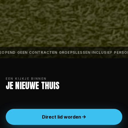
OPEND
·
GEEN CONTRACTEN
·
GROEPSLESSEN INCLUSIEF
·
PERSON
EEN KIJKJE BINNEN
JE NIEUWE THUIS
ZONE 01
ZONE 02
KRACHT ZONE
STRETCH AREA
ZONE 03
ZONE 04
CARDIO
MACHINES
Direct lid worden